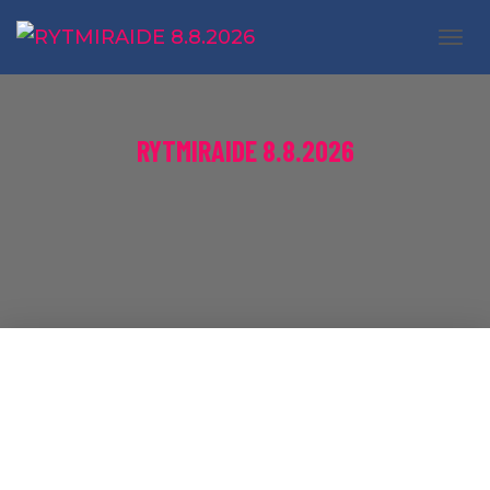
N
A
V
I
RYTMIRAIDE 8.8.2026
G
O
I
N
T
I
P
Ä
Ä
L
L
E