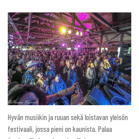
/
P
O
I
S
Hyvän musiikin ja ruuan sekä loistavan yleisön
festivaali, jossa pieni on kaunista. Palaa