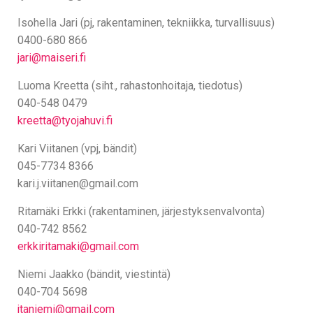
/
P
Isohella Jari (pj, rakentaminen, tekniikka, turvallisuus)
O
0400-680 866
I
jari@maiseri.fi
S
Luoma Kreetta (siht., rahastonhoitaja, tiedotus)
040-548 0479
kreetta@tyojahuvi.fi
Kari Viitanen (vpj, bändit)
045-7734 8366
kari.j.viitanen@gmail.com
Ritamäki Erkki (rakentaminen, järjestyksenvalvonta)
040-742 8562
erkkiritamaki@gmail.com
Niemi Jaakko (bändit, viestintä)
040-704 5698
jtaniemi@gmail.com