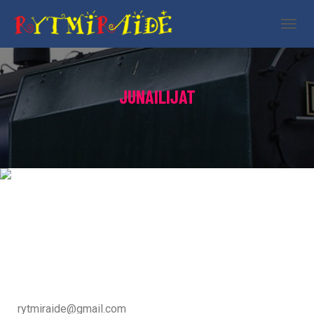
N
A
V
I
JUNAILIJAT
G
O
I
N
T
I
Piirpauke
P
Ä
Ä
L
L
E
rytmiraide@gmail.com