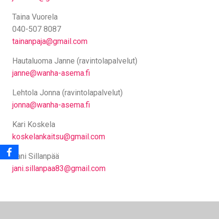
Taina Vuorela
040-507 8087
tainanpaja@gmail.com
Hautaluoma Janne (ravintolapalvelut)
janne@wanha-asema.fi
Lehtola Jonna (ravintolapalvelut)
jonna@wanha-asema.fi
Kari Koskela
koskelankaitsu@gmail.com
Jani Sillanpää
jani.sillanpaa83@gmail.com